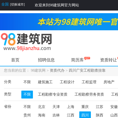
全国
[切换城市]
欢迎来到98建筑网官方网站
首页
招聘信息
简历库
资质转让
您当前的位置： 98建筑网 >
资质代办
>
四川广安工程勘查挂靠
分类
不限
建筑施工
工程设计
工程监理
房地产
类型
不限
工程勘察专业资质
工程勘察劳务资质
工
省份
不限
北京
天津
上海
重庆
江苏
安徽
贵州
海南
吉林
江西
四川
陕西
山西