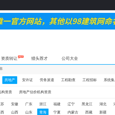
资质转让
猎头荐才
公司大全
靠
房地产
安许证
劳务派遣
工程勘查
工程招标
系统集
机构资质
房地产估价机构资质
江苏
安徽
广东
浙江
福建
辽宁
黑龙江
湖北
陕西
山西
山东
青海
宁夏
内蒙古
西藏
新疆