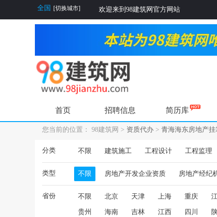
全国
[切换城市]
欢迎来到98建筑网官方网站
首页
招聘信息
简历库
您当前的位置： 98建筑网 >
资质代办
>
青海海东房地产挂
分类
不限
建筑施工
工程设计
工程监理
类型
不限
房地产开发企业资质
房地产经纪
省份
不限
北京
天津
上海
重庆
贵州
海南
吉林
江西
四川