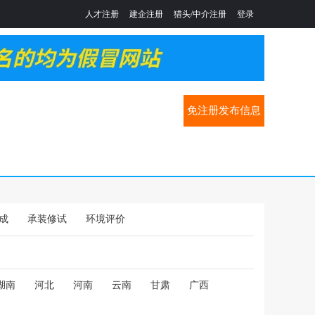
人才注册
建企注册
猎头/中介注册
登录
免注册发布信息
成
承装修试
环境评价
湖南
河北
河南
云南
甘肃
广西